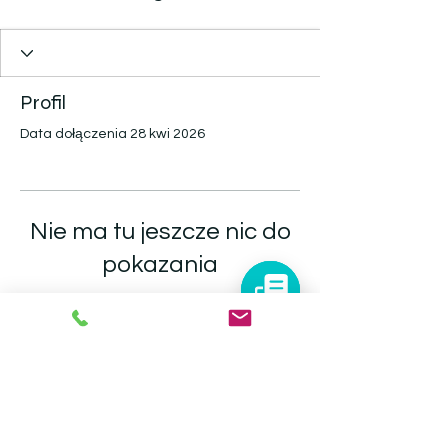
Profil
Data dołączenia 28 kwi 2026
Nie ma tu jeszcze nic do
pokazania
Gdy ten użytkownik doda informacje
o sobie, zobaczysz je tutaj.
infolinia@autoforum.pl