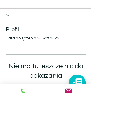
Profil
Data dołączenia 30 wrz 2025
Nie ma tu jeszcze nic do
pokazania
Gdy ten użytkownik doda informacje
o sobie, zobaczysz je tutaj.
infolinia@autoforum.pl