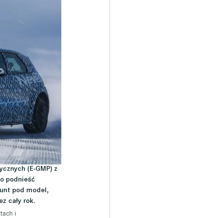
ycznych (E-GMP) z 
o podnieść 
unt pod model, 
z cały rok. 
ach i 