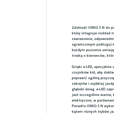
Zdolność IONIQ 5 N do p
który integruje rozkład
zawieszenia, odpowiedni
ograniczonym poślizgu) 
każdym poziomie umiejęt
troską o kierowców, któr
Dzięki e-LSD, specjalnie
czujników kół, aby dokł
poprawić ogólną przycze
zakrętów i szybkiej jazd
głęboki śnieg. e-LSD zap
jest szczególnie ważne,
elektryczne, w porównan
Ponadto IONIQ 5 N wykor
kątem różnych trybów j