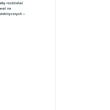
 aby rozdzielać 
ować na 
elektrycznych — 