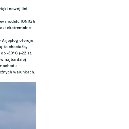
ęki nowej linii 
ów modelu IONIQ 5 
odzi ekstremalne 
 Arjeplog oferuje 
 to chociażby 
o -30°C (-22 st. 
w najbardziej 
amochodu 
roźnych warunkach.