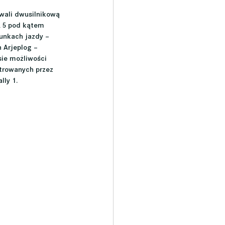
wali dwusilnikową 
 5 pod kątem 
unkach jazdy – 
 Arjeplog – 
ie możliwości 
trowanych przez 
ly 1.