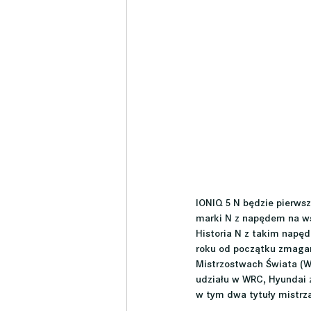
IONIQ 5 N będzie pierws
marki N z napędem na ws
Historia N z takim napę
roku od początku zmaga
Mistrzostwach Świata (W
udziału w WRC, Hyundai z
w tym dwa tytuły mistrza