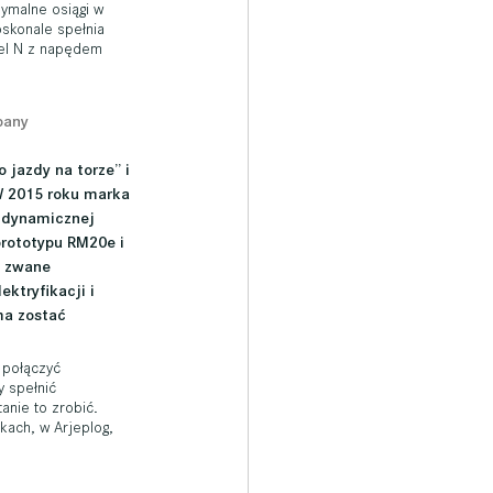
ymalne osiągi w 
skonale spełnia 
del N z napędem 
pany
 jazdy na torze” i 
W 2015 roku marka 
 dynamicznej 
prototypu RM20e i 
 zwane 
ktryfikacji i 
ma zostać 
 połączyć 
 spełnić 
anie to zrobić. 
kach, w Arjeplog, 