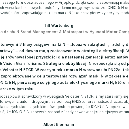
 naszego toru doświadczalnego w Arjeplog, dzięki czemu zapewniają maks
ych warunkach zimowych. Jesteśmy dumni mogąc wykazać, że IONIQ 5 N do
a wydajności, zapewniając sukces marki N jako nasz pierwszy seryjny mo
Till Wartenberg
es działu N Brand Management & Motorsport w Hyundai Motor Com
orowymi 3 filary osiągów marki N — „łobuz w zakrętach”, „zdolny do
rtowy” — od dawna mają zastosowanie w strategii elektryfikacji. 
zję zrównoważonej przyszłości dla następnej generacji entuzjastów
5 Vision Gran Turismo. Strategia elektryfikacji N rozpoczęła się od 
Veloster N ETCR. W zeszłym roku marka N wprowadziła RN22e, tak
 zaprojektowane w celu testowania rozwiązań marki N w zakresie ele
ONIQ 5 N, pierwszego seryjnego auta elektrycznego marki N, które 
szcze w tym roku.
początkował sprawdzony w wyścigach Veloster N ETCR, a my staraliśmy się
torowych z autem drogowym, za pomocą RN22e. Teraz nadszedł czas, aby
dla naszych ukochanych klientów i jestem pewien, że IONIQ 5 N będzie w st
ić, że IONIQ 5 N zapewnia radość z jazdy nawet w najtrudniejszych warun
Albert Biermann