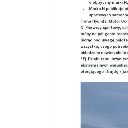
elektryczny marki N,
Marka N publikuje pi
sportowych samocho
Firma Hyundai Motor Co
N. Pierwszy sportowy, se
próby na poligonie test
Biorąc pod uwagę położe
wszystko, czego potrze
oblodzone nawierzchnie o
°F). Dzięki temu inżynie
ekstremalnych warunkac
oferującego „frajdę z ja