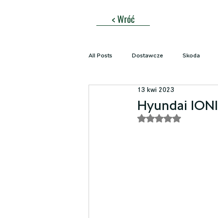
< Wróć
All Posts
Dostawcze
Skoda
13 kwi 2023
Blacharnia
Brabus
Osobo
Hyundai IONI
Oceniono na NaN z