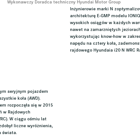
Wykonawczy Doradca techniczny Hyundai Motor Group
Inżynierowie marki N zoptymalizo
architekturę E-GMP modelu IONIQ
wysokich osiągów w każdych war
nawet na zamarzniętych jeziorach
wykorzystując know-how w zakres
napędu na cztery koła, zademons
rajdowego Hyundaia i20 N WRC Ral
zym seryjnym pojazdem 
zystkie koła (AWD). 
dem rozpoczęła się w 2015 
ń w Rajdowych 
RC). W ciągu ośmiu lat 
dobył liczne wyróżnienia, 
 świata.