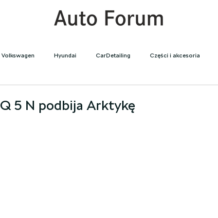
Volkswagen
Hyundai
CarDetailing
Części i akcesoria
we
Używane
Elektryki
Q 5 N podbija Arktykę
 5 gwiazdek.