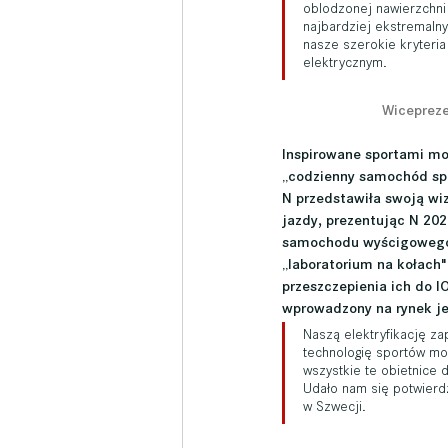
oblodzonej nawierzchni
najbardziej ekstremaln
nasze szerokie kryteri
elektrycznym.
Wiceprez
Inspirowane sportami mot
„codzienny samochód spo
N przedstawiła swoją wi
jazdy, prezentując N 202
samochodu wyścigowego 
„laboratorium na kołach"
przeszczepienia ich do I
wprowadzony na rynek je
Naszą elektryfikację za
technologię sportów mo
wszystkie te obietnice 
Udało nam się potwierdz
w Szwecji.