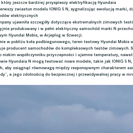
 który jeszcze bardziej przyspieszy elektryfikację Hyundaia
erwszy zwiastun modelu IONIQ 5 N, sygnalizując ewolucję marki, dzi
dów elektrycznych
mpany ujawniła szczegóły dotyczące ekstremalnych zimowych test
ryjnie produkowany i w pełni elektryczny samochód marki N przech
owym Hyundai Mobis, w Arjeplog w Szwecji.
nie w pobliżu koła podbiegunowego, teren testowy Hyundai Mobis w
buje producent samochodów do kompleksowych testów zimowych. Są
 niskim współczynniku przyczepności i ujemne temperatury, nawet d
rowie Hyundaia N mogą testować nowe modele, takie jak IONIQ 5 N, 
h, aby osiągnąć równowagę między responsywnym charakterem s
zdy”, a jego zdolnością do bezpiecznej i przewidywalnej pracy w m