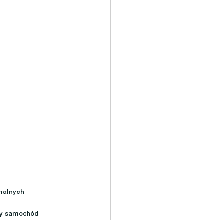
malnych 
owy samochód 