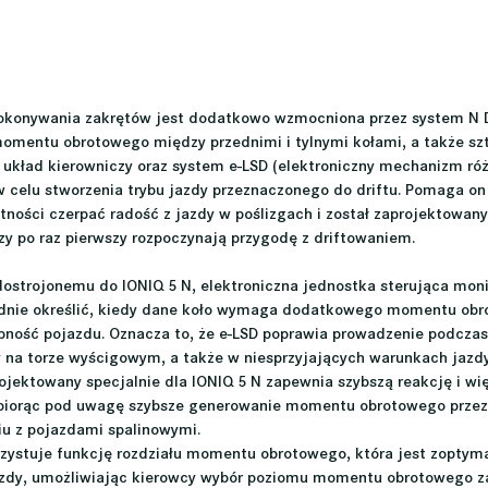
okonywania zakrętów jest dodatkowo wzmocniona przez system N Dr
 momentu obrotowego między przednimi i tylnymi kołami, a także sz
 układ kierowniczy oraz system e-LSD (elektroniczny mechanizm ró
w celu stworzenia trybu jazdy przeznaczonego do driftu. Pomaga o
ności czerpać radość z jazdy w poślizgach i został zaprojektowany
zy po raz pierwszy rozpoczynają przygodę z driftowaniem.
 dostrojonemu do IONIQ 5 N, elektroniczna jednostka sterująca moni
adnie określić, kiedy dane koło wymaga dodatkowego momentu obr
pność pojazdu. Oznacza to, że e-LSD poprawia prowadzenie podcza
y na torze wyścigowym, a także w niesprzyjających warunkach jazdy,
rojektowany specjalnie dla IONIQ 5 N zapewnia szybszą reakcję i wię
 biorąc pod uwagę szybsze generowanie momentu obrotowego przez
iu z pojazdami spalinowymi.
zystuje funkcję rozdziału momentu obrotowego, która jest zoptym
azdy, umożliwiając kierowcy wybór poziomu momentu obrotowego z