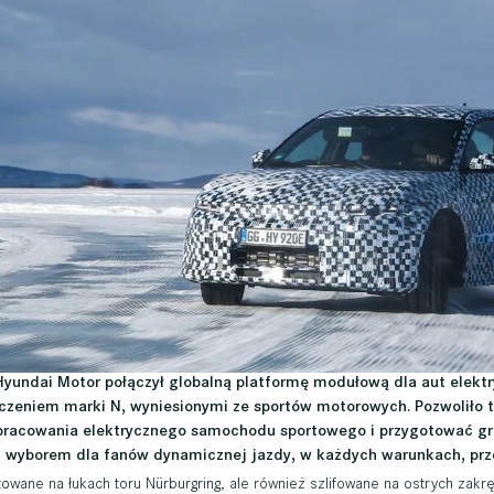
Hyundai Motor połączył globalną platformę modułową dla aut elektr
czeniem marki N, wyniesionymi ze sportów motorowych. Pozwoliło t
pracowania elektrycznego samochodu sportowego i przygotować gr
m wyborem dla fanów dynamicznej jazdy, w każdych warunkach, prze
wane na łukach toru Nürburgring, ale również szlifowane na ostrych zakręt