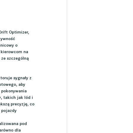
ift Optimizer, 
tywność 
żnicowy o 
n kierowcom na 
 ze szczególną 
toruje sygnały z 
otowego, aby 
s pokonywania 
 takich jak lód i 
kszą precyzję, co 
 pojazdy 
alizowana pod 
arówno dla 