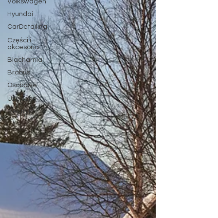
Volkswagen
Hyundai
CarDetailing
Części i
akcesoria
Blacharnia
Brabus
Osobowe
Używane
Elektryki