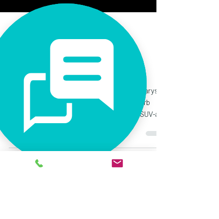
27 kwi 2023
2 minut(y) czytania
Škoda pokazuje sylwetki nowych
modeli Superb i Kodiaq
Škoda uchyla rąbka tajemnicy prezentując zarysy
następców swojego flagowego modelu Superb
(wersje hatchback i kombi) oraz topowego SUV-a...