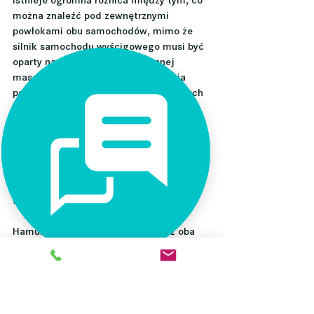
Istnieje ogromna różnica między tym, co 
można znaleźć pod zewnętrznymi 
powłokami obu samochodów, mimo że 
silnik samochodu wyścigowego musi być 
oparty na jednostce produkowanej 
masowo. „Wszystkie części podwozia 
pochodzą całkowicie z naszych własnych 
prac rozwojowych – nie mają nic 
wspólnego z modelem seryjnym” – mówi 
Aleš Rada. Przednia i tylna oś samochodu 
rajdowego muszą być typu McPherson. 
Wersja produkcyjna ma tego typu oś tylko 
z przodu, natomiast z tyłu jest to oś z 
wahaczem wleczonym.
Hamulce są również różne, chociaż oba 
samochody mają hamulce tarczowe na 
obu osiach. Przekładnia jest również 
produktem własnego rozwoju Škoda 
Motorsport. Nawiasem mówiąc, układ 
napędowy pozwala rajdówce osiągnąć 