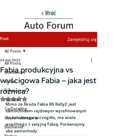
< Wróć
Zarejestruj się
Post
All Posts
24 mar 2023
All Posts
Fabia produkcyjna vs
Dostawcze
wyścigowa Fabia – jaka jest
Skoda
różnica?
Volkswagen
Oceniono na NaN z 5 gwiazdek.
Hyundai
Mimo że Škoda Fabia RS Rally2 jest 
CarDetailing
samochodem rajdowym wyrafinowanym 
do ostatniego szczegółu, ma wiele 
Części i akcesoria
wspólnego z seryjną Fabią. Porównajmy 
Blacharnia
oba samochody.