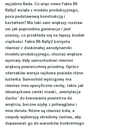
wyjaśnia Rada. Co więc nowa Fabia RS 
Rally2 wzięła z modelu produkcyjnego, 
poza podstawową konstrukcją i 
kształtem? Ma taki sam większy rozstaw 
osi jak poprzednia generacja i jest 
szerszy, co przekłada się na lepszy środek 
ciężkości. Fabia RS Rally2 korzysta 
również z doskonałej aerodynamiki 
modelu produkcyjnego, chociaż większe 
wymiary dały samochodowi również 
większą powierzchnię przednią. Oprócz 
zderzaków wersja rajdowa posiada różne 
lusterka. Samochód wyścigowy ma 
również inne specyficzne cechy, takie jak 
obowiązkowe zamki maski, „wentylacja 
dachu” do kierowania powietrza do 
wnętrza, boczne szyby z poliwęglanu i 
inne detale. Różne są również koła, a 
zespoły wybierają określony zestaw, aby 
dopasować go do warunków konkretnego 