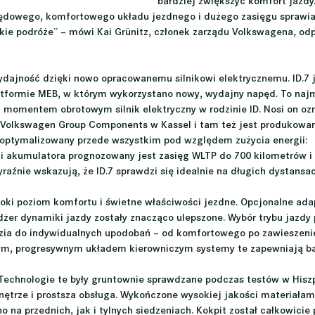
bardziej zwiększyć komfort jazdy.
dowego, komfortowego układu jezdnego i dużego zasięgu sprawia, 
kie podróże” – mówi Kai Grünitz, członek zarządu Volkswagena, odp
wydajność dzięki nowo opracowanemu silnikowi elektrycznemu. ID.7 
formie MEB, w którym wykorzystano nowy, wydajny napęd. To najm
momentem obrotowym silnik elektryczny w rodzinie ID. Nosi on ozn
 Volkswagen Group Components w Kassel i tam też jest produkowan
optymalizowany przede wszystkim pod względem zużycia energii:
ci akumulatora prognozowany jest zasięg WLTP do 700 kilometrów i
yraźnie wskazują, że ID.7 sprawdzi się idealnie na długich dystansac
oki poziom komfortu i świetne właściwości jezdne. Opcjonalne ada
żer dynamiki jazdy zostały znacząco ulepszone. Wybór trybu jazdy
ia do indywidualnych upodobań – od komfortowego po zawieszeni
ym, progresywnym układem kierowniczym systemy te zapewniają ba
Technologie te były gruntownie sprawdzane podczas testów w Hiszp
ętrze i prostsza obsługa. Wykończone wysokiej jakości materiałami
na przednich, jak i tylnych siedzeniach. Kokpit został całkowicie