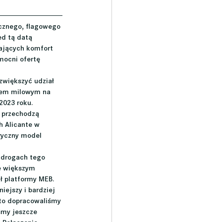
ycznego, flagowego 
ed tą datą 
ających komfort 
mocni ofertę 
zwiększyć udział 
iem milowym na 
2023 roku.
 przechodzą 
h Alicante w 
ryczny model 
 drogach tego 
e większym 
ł platformy MEB. 
ejszy i bardziej 
dto dopracowaliśmy
śmy jeszcze 