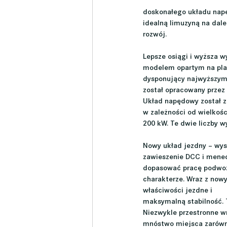
doskonałego układu napę
idealną limuzyną na dale
rozwój.
Lepsze osiągi i wyższa 
modelem opartym na plat
dysponujący najwyższym 
został opracowany przez
Układ napędowy został z
w zależności od wielkoś
200 kW. Te dwie liczby w
Nowy układ jezdny – wys
zawieszenie DCC i mened
dopasować pracę podwoz
charakterze. Wraz z now
właściwości jezdne i
maksymalną stabilność. 
Niezwykle przestronne wn
mnóstwo miejsca zarówno 