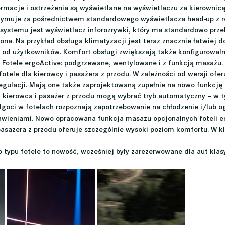
rmacje i ostrzeżenia są wyświetlane na wyświetlaczu za kierownicą
zymuje za pośrednictwem standardowego wyświetlacza head-up z r
systemu jest wyświetlacz inforozrywki, który ma standardowo przek
ona. Na przykład obsługa klimatyzacji jest teraz znacznie łatwiej d
 od użytkowników. Komfort obsługi zwiększają także konfigurowalne
 Fotele ergoActive: podgrzewane, wentylowane i z funkcją masażu.
fotele dla kierowcy i pasażera z przodu. W zależności od wersji ofer
regulacji. Mają one także zaprojektowaną zupełnie na nowo funkcję
 kierowca i pasażer z przodu mogą wybrać tryb automatyczny – w 
ilgoci w fotelach rozpoznają zapotrzebowanie na chłodzenie i/lub o
awieniami. Nowo opracowana funkcja masażu opcjonalnych foteli e
asażera z przodu oferuje szczególnie wysoki poziom komfortu. W kl
go typu fotele to nowość, wcześniej były zarezerwowane dla aut klas