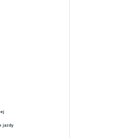
nej
e jazdy