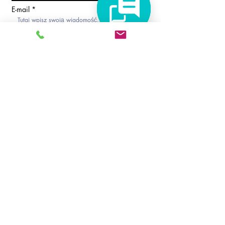
E-mail
Telefon
Napisz komunikat
Akceptuję regulamin
Zobacz zasady
przetwarzania danych osobowych
Prześlij
infolinia@autoforum.pl